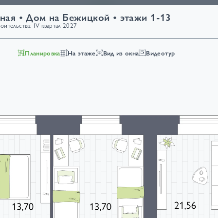
ы
Объекты
Ипотека от
6%
Фотогалерея
Публикации
ная • Дом на Бежицкой • этажи 1-13
ительства: IV квартал 2027
Планировка
На этаже
Вид из окна
Видеотур