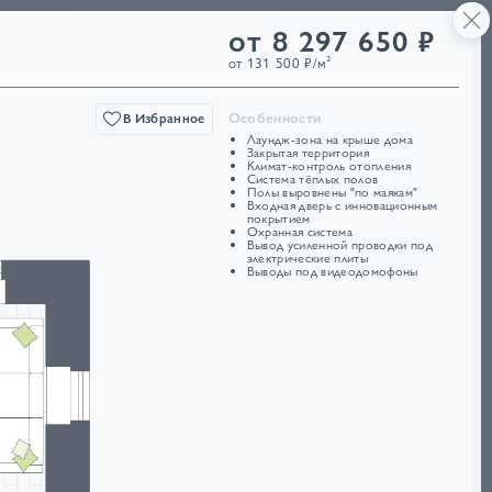
50·50·21
от 8 297 650 ₽
Ещё
4832
от 131 500 ₽/м²
Особенности
В Избранное
Лаундж-зона на крыше дома
Закрытая территория
Климат-контроль отопления
Система тёплых полов
Полы выровнены "по маякам"
Входная дверь с инновационным
покрытием
Охранная система
Вывод усиленной проводки под
электрические плиты
Выводы под видеодомофоны