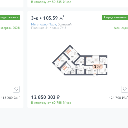
В ипотеку от 50 535 ₽/мес
3-к
105.59 м²
предложений
1 предложение
Мегаполис-Парк,
Брянский
I квартал 2028
Позиция 51
этаж 7/15
Дом сдан
12 850 303 ₽
 115 200 ₽/м²
121 700 ₽/м²
В ипотеку от 60 788 ₽/мес