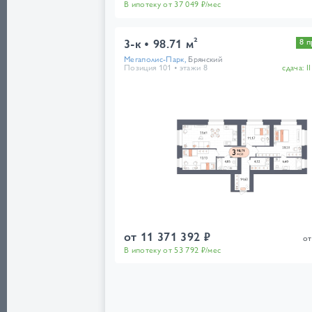
В ипотеку от 37 049 ₽/мес
3-к
98.71 м²
8 
Мегаполис-Парк,
Брянский
Позиция 101
этажи 8
сдача:
I
от 11 371 392 ₽
от
В ипотеку от 53 792 ₽/мес