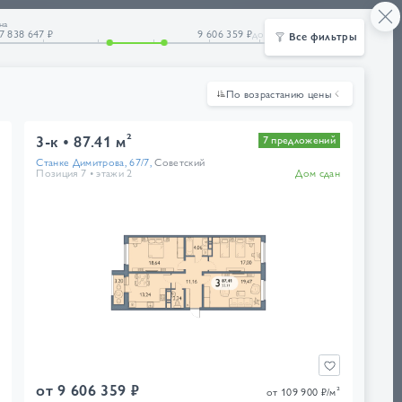
21·21·21
Ещё
на
4832
7 838 647 ₽
9 606 359 ₽
до
Все фильтры
По возрастанию цены
По убыванию цены
3-к
87.41 м²
7 предложений
По возрастанию цены
Станке Димитрова, 67/7,
Советский
По убыванию площади
Позиция 7
этажи 2
Дом сдан
По возрастанию площади
от 9 606 359 ₽
от 109 900 ₽/м²