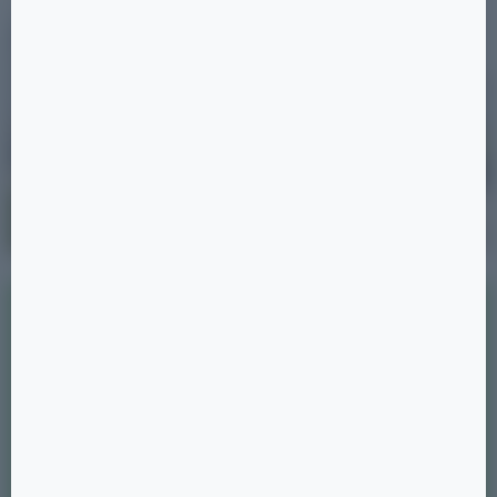
ПОДБЕРИТЕ КВАРТИРУ
ЗА 5 МИНУТ
Ответьте на несколько простых
вопросов, и мы подберем для вас
несколько вариантов жилья.
1/3