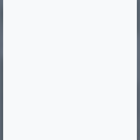
Дом на Бежицкой
14 ×