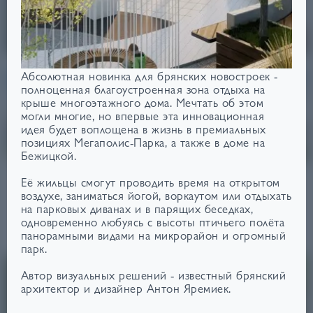
от 130 500 ₽/м²
от 120 300 ₽/м²
Абсолютная новинка для брянских новостроек -
ЛАУНДЖ-ЗОНА НА
ДОМ СДАН
полноценная благоустроенная зона отдыха на
КРЫШЕ
ПОЗИЦИЯ 51
крыше многоэтажного дома. Мечтать об этом
ПОЗИЦИЯ 39
могли многие, но впервые эта инновационная
идея будет воплощена в жизнь в премиальных
позициях Мегаполис-Парка, а также в доме на
от 112 700 ₽/м²
от 116 200 ₽/м2
Бежицкой.
Её жильцы смогут проводить время на открытом
воздухе, заниматься йогой, воркаутом или отдыхать
на парковых диванах и в парящих беседках,
одновременно любуясь с высоты птичьего полёта
МЕГАПОЛИС-ПАРК
3,9
₽
ОТ
МЛН
панорамными видами на микрорайон и огромный
Брянский
Срок сдачи: IV кв. 2025 - II кв. 2028
парк.
Автор визуальных решений - известный брянский
архитектор и дизайнер Антон Яремиек.