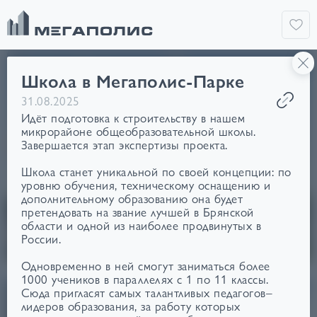
СТАРТ ПРОДАЖ
Школа в Мегаполис-Парке
ПОЗИЦИЯ 101
31.08.2025
Идёт подготовка к строительству в нашем
микрорайоне общеобразовательной школы.
Завершается этап экспертизы проекта.
Школа станет уникальной по своей концепции: по
уровню обучения, техническому оснащению и
дополнительному образованию она будет
претендовать на звание лучшей в Брянской
области и одной из наиболее продвинутых в
от 109 500 ₽/м²
России.
Одновременно в ней смогут заниматься более
1000 учеников в параллелях с 1 по 11 классы.
ПРЕМИАЛЬНЫЙ
СДАЧА В 2026 ГОДУ
Сюда пригласят самых талантливых педагогов–
лидеров образования, за работу которых
ДОМ НА БЕЖИЦКОЙ
ПОЗИЦИЯ 35