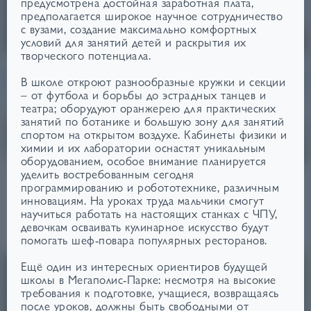
предусмотрена достойная заработная плата,
предполагается широкое научное сотрудничество
с вузами, создание максимально комфортных
от 130 500 ₽/м²
от 120 300 ₽/м²
условий для занятий детей и раскрытия их
творческого потенциала.
В школе откроют разнообразные кружки и секции
ЛАУНДЖ-ЗОНА НА
ДОМ СДАН
КРЫШЕ
– от футбола и борьбы до эстрадных танцев и
ПОЗИЦИЯ 51
театра; оборудуют оранжерею для практических
ПОЗИЦИЯ 39
занятий по ботанике и большую зону для занятий
спортом на открытом воздухе. Кабинеты физики и
от 112 700 ₽/м²
от 116 200 ₽/м2
химии и их лаборатории оснастят уникальным
оборудованием, особое внимание планируется
уделить востребованным сегодня
программированию и робототехнике, различным
инновациям. На уроках труда мальчики смогут
научиться работать на настоящих станках с ЧПУ,
МЕГАПОЛИС-ПАРК
3,9
₽
ОТ
МЛН
девочкам осваивать кулинарное искусство будут
Брянский
Срок сдачи: IV кв. 2025 - II кв. 2028
помогать шеф-повара популярных ресторанов.
Ещё один из интересных ориентиров будущей
школы в Мегаполис-Парке: несмотря на высокие
требования к подготовке, учащиеся, возвращаясь
после уроков, должны быть свободными от