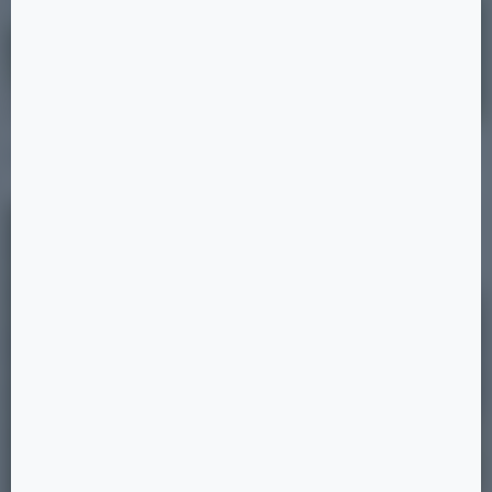
Дом на Бежицкой
14 ×