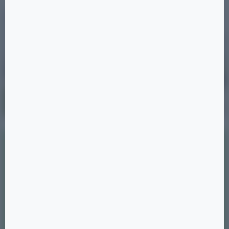
ПОДБЕРИТЕ КВАРТИРУ
ЗА 5 МИНУТ
Ответьте на несколько простых
вопросов, и мы подберем для вас
несколько вариантов жилья.
1/3